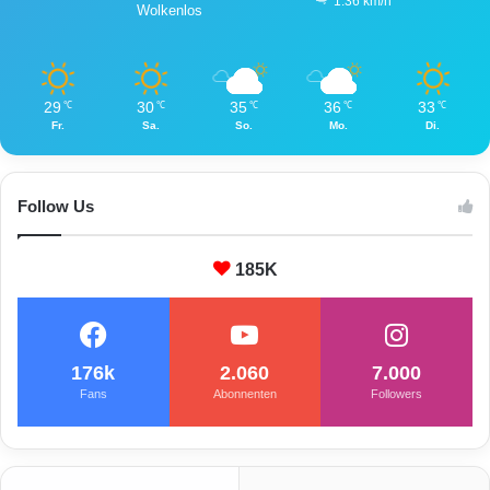
1.36 km/h
Wolkenlos
29
30
35
36
33
℃
℃
℃
℃
℃
Fr.
Sa.
So.
Mo.
Di.
Follow Us
185K
176k
2.060
7.000
Fans
Abonnenten
Followers