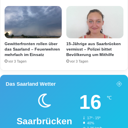
u
5
s
4
g
P
a
r
n
o
g
m
i
l
Gewitterfronten rollen über
15-Jährige aus Saarbrücken
l
das Saarland – Feuerwehren
vermisst – Polizei bittet
mehrfach im Einsatz
Bevölkerung um Mithilfe
e
u
vor 3 Tagen
vor 3 Tagen
n
t
e
Das Saarland Wetter
r
w
16
e
℃
g
s
Saarbrücken
17º - 15º
40%