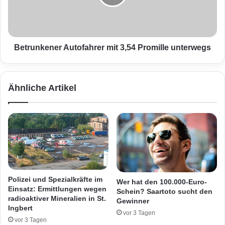
u
n
n
k
f
e
a
n
l
e
Betrunkener Autofahrer mit 3,54 Promille unterwegs
l
r
m
A
i
u
Ähnliche Artikel
t
t
g
o
l
f
ü
a
c
h
k
r
l
e
i
r
c
m
Polizei und Spezialkräfte im
Wer hat den 100.000-Euro-
h
i
Einsatz: Ermittlungen wegen
Schein? Saartoto sucht den
e
t
radioaktiver Mineralien in St.
Gewinner
m
3
Ingbert
vor 3 Tagen
A
,
vor 3 Tagen