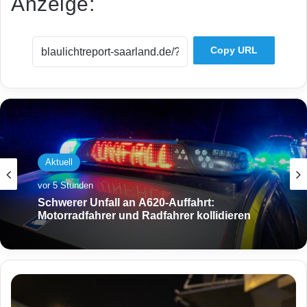
Anzeige:
Copy URL
Aktuell
vor 5 Stunden
Schwerer Unfall an A620-Auffahrt:
Motorradfahrer und Radfahrer kollidieren
1
7