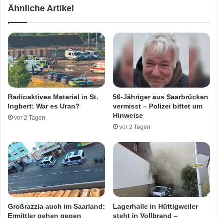
Ähnliche Artikel
o
f
l
f
i
r
z
i
e
s
i
c
b
h
e
e
a
r
Radioaktives Material in St.
56-Jähriger aus Saarbrücken
m
T
Ingbert: War es Uran?
vermisst – Polizei bittet um
t
a
Hinweise
vor 2 Tagen
e
t
vor 2 Tagen
v
f
e
e
r
s
l
t
e
g
t
e
z
n
t
o
Großrazzia auch im Saarland:
Lagerhalle in Hüttigweiler
m
Ermittler gehen gegen
steht in Vollbrand –