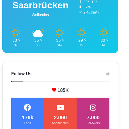
Saarbrücken
33º - 13º
37%
2.46 km/h
Wolkenlos
33
35
35
29
30
℃
℃
℃
℃
℃
Sa.
So.
Mo.
Di.
Mi.
Follow Us
185K
176k
2.060
7.000
Fans
Abonnenten
Followers