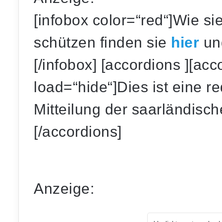
[infobox color=“red“]Wie si
schützen finden sie
hier
un
[/infobox] [accordions ][acc
load=“hide“]Dies ist eine r
Mitteilung der saarländisch
[/accordions]
Anzeige: