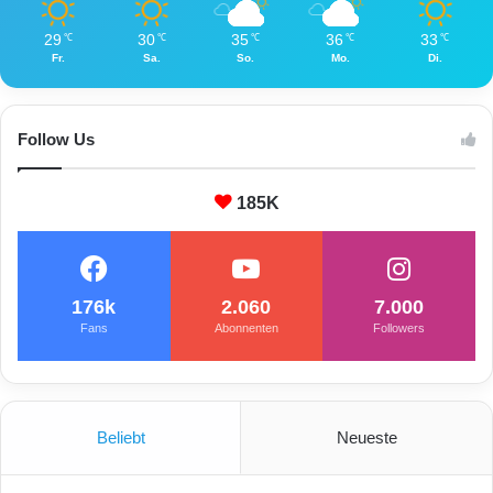
29
30
35
36
33
℃
℃
℃
℃
℃
Fr.
Sa.
So.
Mo.
Di.
Follow Us
185K
176k
2.060
7.000
Fans
Abonnenten
Followers
Beliebt
Neueste