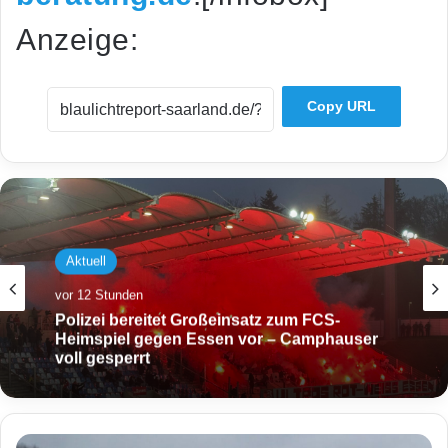
Anzeige:
Copy URL
Aktuell
Aktuell
vor 12 Stunden
vor 14 Stunden
Polizei bereitet Großeinsatz zum FCS-
Heimspiel gegen Essen vor – Camphauser
voll gesperrt
Großeinsatz nach Knallgeräuschen: Mann
(20) schwer verletzt
V