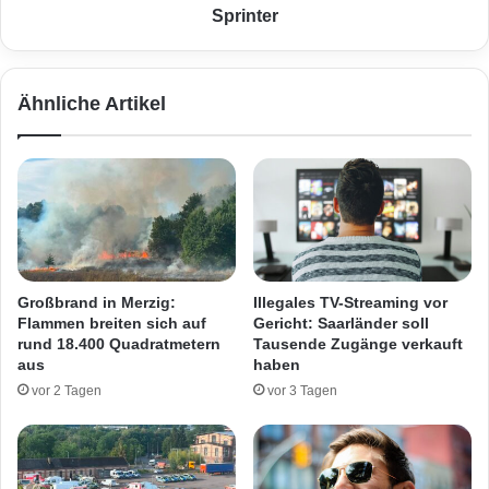
o
f
Sprinter
m
a
m
l
e
l
Ähnliche Artikel
n
f
d
l
e
u
n
c
W
h
o
t
c
v
h
e
e
r
Großbrand in Merzig:
Illegales TV-Streaming vor
n
m
Flammen breiten sich auf
Gericht: Saarländer soll
e
u
rund 18.400 Quadratmetern
Tausende Zugänge verkauft
n
t
aus
haben
d
l
vor 2 Tagen
vor 3 Tagen
e
i
a
c
u
h
f
d