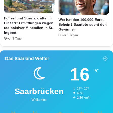
d
u
e
r
r
c
A
h
Polizei und Spezialkräfte im
Wer hat den 100.000-Euro-
1
e
Einsatz: Ermittlungen wegen
Schein? Saartoto sucht den
radioaktiver Mineralien in St.
i
Gewinner
Ingbert
n
vor 3 Tagen
e
vor 3 Tagen
n
S
p
Das Saarland Wetter
r
i
16
n
℃
t
e
r
Saarbrücken
17º - 15º
40%
1.36 km/h
Wolkenlos