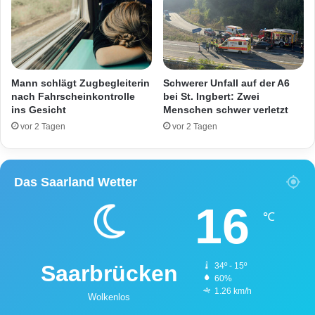
h
e
n
V
e
r
Mann schlägt Zugbegleiterin
Schwerer Unfall auf der A6
k
nach Fahrscheinkontrolle
bei St. Ingbert: Zwei
ins Gesicht
Menschen schwer verletzt
e
h
vor 2 Tagen
vor 2 Tagen
r
s
t
Das Saarland Wetter
e
i
16
l
℃
n
e
h
Saarbrücken
34º - 15º
m
60%
e
1.26 km/h
Wolkenlos
r