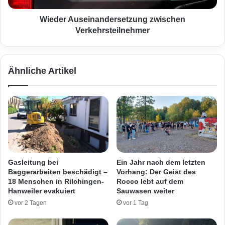
e
s
s
e
Wieder Auseinandersetzung zwischen
o
i
Verkehrsteilnehmer
r
n
a
a
u
n
Ähnliche Artikel
s
d
A
e
p
r
o
s
t
e
h
t
e
z
k
u
e
n
Gasleitung bei
Ein Jahr nach dem letzten
g
Baggerarbeiten beschädigt –
Vorhang: Der Geist des
z
18 Menschen in Rilchingen-
Rocco lebt auf dem
w
Hanweiler evakuiert
Sauwasen weiter
i
vor 2 Tagen
vor 1 Tag
s
c