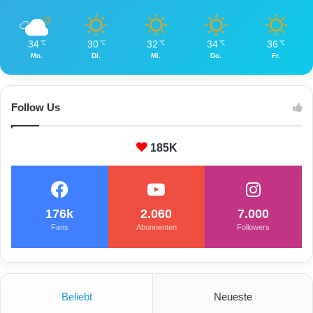
34
30
32
34
36
℃
℃
℃
℃
℃
Mo.
Di.
Mi.
Do.
Fr.
Follow Us
185K
176k
2.060
7.000
Fans
Abonnenten
Followers
Beliebt
Neueste