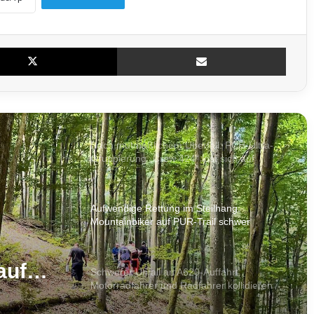
Dichter Rauch aus den Fenstern: Brand in
Saarbrücker Wohnhaus
X
Teile per E-Mail
Schon wieder Streik: Saarbahn-Lokführer
legen ab Freitag erneut die Arbeit nieder
Nach mutmaßlichem Überfall: FCH-Ultra-
Gruppierung „Crew 424“ löst sich auf
Aufwendige Rettung im Steilhang:
Mountainbiker auf PUR-Trail schwer
gestürzt
auf
Schwerer Unfall an A620-Auffahrt:
Motorradfahrer und Radfahrer kollidieren
t