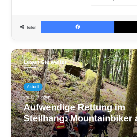
Facebook
Teilen
Lesen Sie weiter
Aktuell
vor 11 Stunden
Aufwendige Rettung im
Steilhang: Mountainbiker 
PUR-Trail schwer gestürz