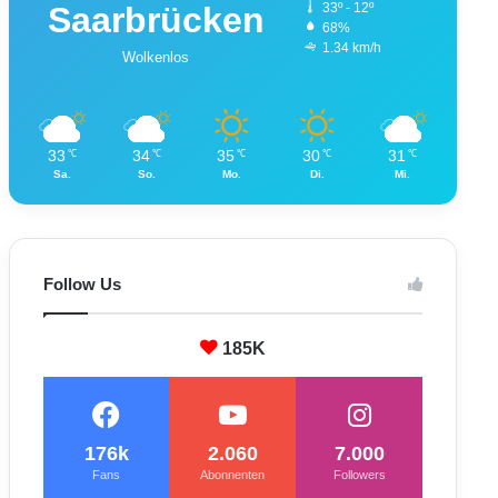
Saarbrücken
33º - 12º
68%
1.34 km/h
Wolkenlos
33
34
35
30
31
℃
℃
℃
℃
℃
Sa.
So.
Mo.
Di.
Mi.
Follow Us
185K
176k
2.060
7.000
Fans
Abonnenten
Followers