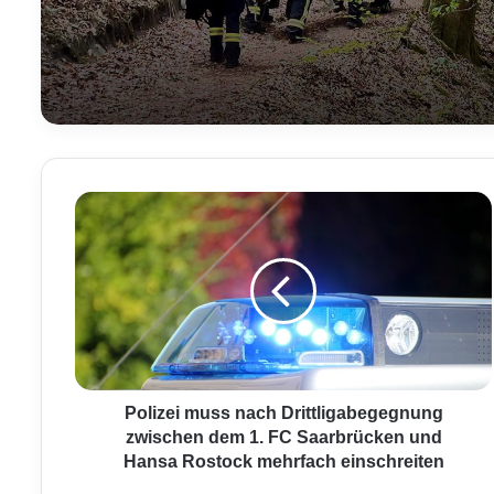
P
o
l
i
z
e
i
m
u
s
Polizei muss nach Drittligabegegnung
s
zwischen dem 1. FC Saarbrücken und
n
Hansa Rostock mehrfach einschreiten
a