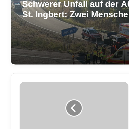
Schwerer Unfall auf der A
St. Ingbert: Zwei Mensch
schwer verletzt
T
r
u
n
k
e
n
h