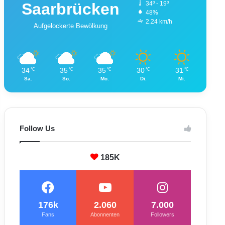
Saarbrücken
34º - 19º
48%
2.24 km/h
Aufgelockerte Bewölkung
34
35
35
30
31
℃
℃
℃
℃
℃
Sa.
So.
Mo.
Di.
Mi.
Follow Us
185K
176k
2.060
7.000
Fans
Abonnenten
Followers