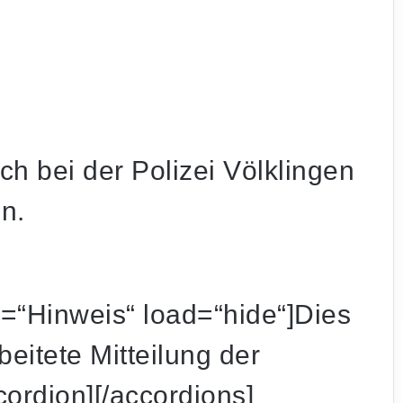
h bei der Polizei Völklingen
n.
Schwerer Unfall an A620-Auffahrt:
Motorradfahrer und Radfahrer kollidieren
le=“Hinweis“ load=“hide“]Dies
beitete Mitteilung der
Ohne Kennzeichen und Helm: Roller-Duo
flüchtet vor Bundespolizei durch
cordion][/accordions]
Saarbrücken