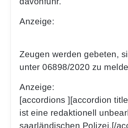
davonfuhr.
Anzeige:
Zeugen werden gebeten, sic
unter 06898/2020 zu melde
Anzeige:
[accordions ][accordion tit
ist eine redaktionell unbear
saarländischen Polizei.[/ac