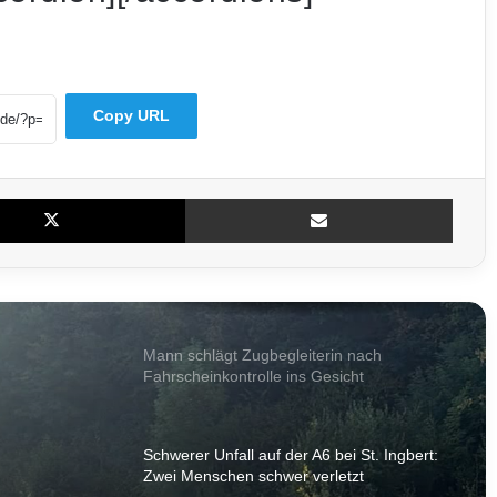
Saarbrücken: 21-Jähriger seit Tagen
vermisst – Polizei bittet um Mithilfe
Copy URL
Drittliga-Umfrage: Konkurrenz traut dem
FCS den Aufstieg nicht zu
X
Teile per E-Mail
Polizei bereitet Großeinsatz zum FCS-
Heimspiel gegen Essen vor – Camphauser
voll gesperrt
Mann schlägt Zugbegleiterin nach
Fahrscheinkontrolle ins Gesicht
Schwerer Unfall auf der A6 bei St. Ingbert:
Zwei Menschen schwer verletzt