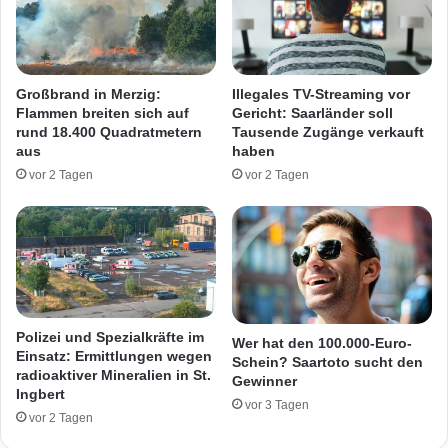
n
a
M
c
e
h
r
A
Großbrand in Merzig:
Illegales TV-Streaming vor
c
x
Flammen breiten sich auf
Gericht: Saarländer soll
h
t
rund 18.400 Quadratmetern
Tausende Zugänge verkauft
w
-
aus
haben
e
A
vor 2 Tagen
vor 2 Tagen
i
n
l
g
e
r
r
i
f
f
i
n
Polizei und Spezialkräfte im
Wer hat den 100.000-Euro-
W
Einsatz: Ermittlungen wegen
Schein? Saartoto sucht den
radioaktiver Mineralien in St.
e
Gewinner
Ingbert
i
vor 3 Tagen
s
vor 2 Tagen
k