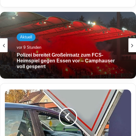
Aktuell
vor 9 Stunden
Polizei bereitet Großeinsatz zum FCS-
Heimspiel gegen Essen vor – Camphauser
voll gesperrt
W
e
r
b
e
t
a