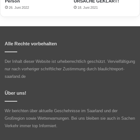
Person
URSACHE GEKLÄRT!
26. Juni 2022
18. Juni 2021
Alle Rechte vorbehalten
Der Inhalt dieser Website ist urheberrechtlich geschützt. Vervielfältigung
nur nach vorheriger schriftlicher Zustimmung durch blaulichtreport-
saarland.de
Über uns!
Wir berichten über aktuelle Geschehnisse im Saarland und der
Großregion sowie Wetterwarnungen. Bei uns bleiben sie auch in Sachen
Verkehr immer top Informiert.