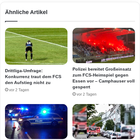
e
s
Ähnliche Artikel
r
u
m
c
i
h
t
t
3
n
L
a
e
c
i
h
c
Z
Polizei bereitet Großeinsatz
Drittliga-Umfrage:
h
e
zum FCS-Heimspiel gegen
Konkurrenz traut dem FCS
t
u
Essen vor – Camphauser voll
den Aufstieg nicht zu
v
g
gesperrt
vor 2 Tagen
e
e
vor 2 Tagen
r
n
l
-
e
K
t
ö
z
r
t
p
e
e