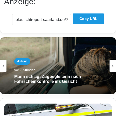
Anzeige:
Copy URL
Aktuell
vor 7 Stunden
Mann schlägt Zugbegleiterin nach
Fahrscheinkontrolle ins Gesicht
V
e