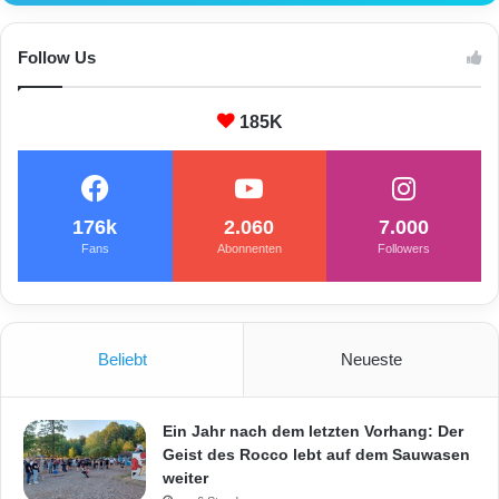
e
r
z
Follow Us
i
g
185K
176k
2.060
7.000
Fans
Abonnenten
Followers
Beliebt
Neueste
Ein Jahr nach dem letzten Vorhang: Der
Geist des Rocco lebt auf dem Sauwasen
weiter