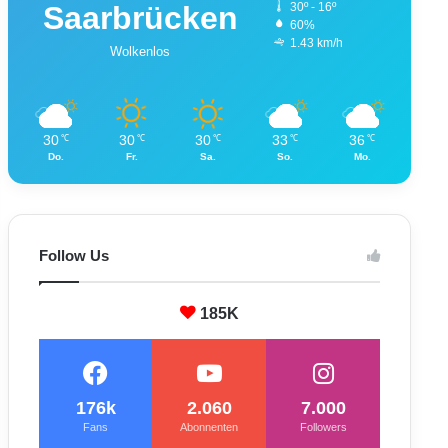
Saarbrücken
30º - 16º
60%
1.43 km/h
Wolkenlos
30
30
30
33
36
℃
℃
℃
℃
℃
Do.
Fr.
Sa.
So.
Mo.
Follow Us
185K
176k
2.060
7.000
Fans
Abonnenten
Followers