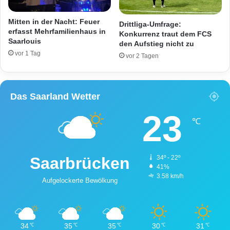
ä
r
n
b
Mitten in der Nacht: Feuer
Drittliga-Umfrage:
d
a
erfasst Mehrfamilienhaus in
Konkurrenz traut dem FCS
e
c
Saarlouis
den Aufstieg nicht zu
e
h
vor 1 Tag
vor 2 Tagen
n
t
w
e
Das Saarland Wetter
n
23
d
℃
e
t
Saarbrücken
34º - 22º
41%
3.58 km/h
Aufgelockerte Bewölkung
34
35
35
30
31
℃
℃
℃
℃
℃