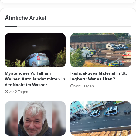
u
g
f
e
Ähnliche Artikel
I
s
r
p
r
r
w
e
e
n
g
g
e
t
n
!
Mysteriöser Vorfall am
Radioaktives Material in St.
Weiher: Auto landet mitten in
Ingbert: War es Uran?
der Nacht im Wasser
vor 3 Tagen
vor 2 Tagen