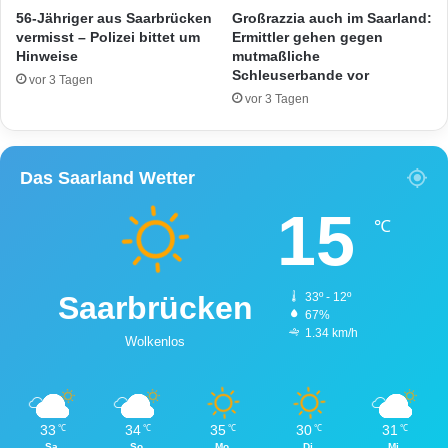
56-Jähriger aus Saarbrücken
Großrazzia auch im Saarland:
vermisst – Polizei bittet um
Ermittler gehen gegen
Hinweise
mutmaßliche
Schleuserbande vor
vor 3 Tagen
vor 3 Tagen
Das Saarland Wetter
15
℃
Saarbrücken
33º - 12º
67%
1.34 km/h
Wolkenlos
33
34
35
30
31
℃
℃
℃
℃
℃
Sa.
So.
Mo.
Di.
Mi.