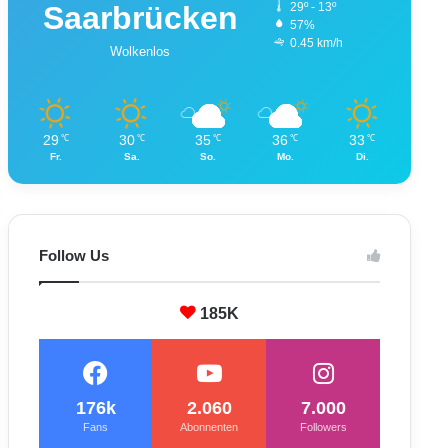
Saarbrücken
29º - 13º
57%
0.45 km/h
Wolkenlos
29
30
35
36
33
℃
℃
℃
℃
℃
Fr.
Sa.
So.
Mo.
Di.
Follow Us
185K
176k
2.060
7.000
Fans
Abonnenten
Followers