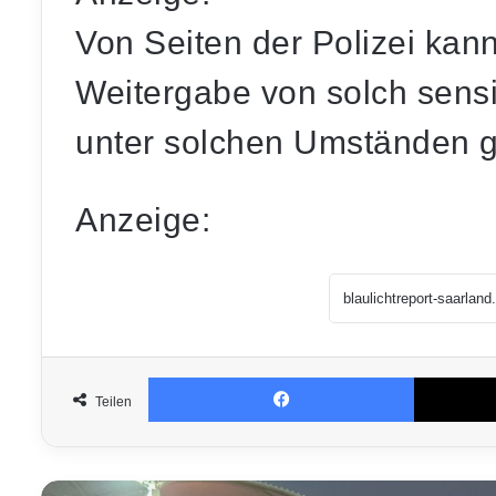
Von Seiten der Polizei kan
Weitergabe von solch sens
unter solchen Umständen 
Anzeige:
Facebook
Teilen