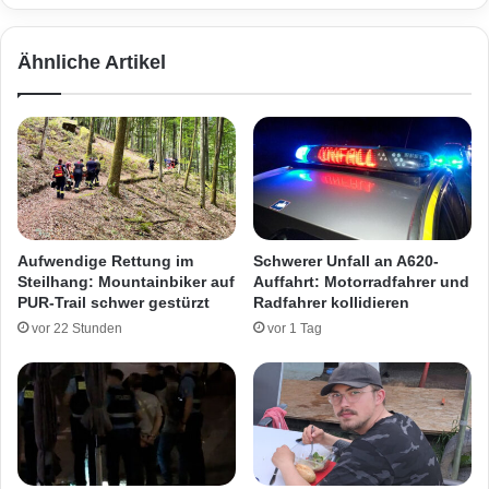
e
Z
n
e
Ähnliche Artikel
u
g
e
n
n
a
c
h
V
Aufwendige Rettung im
Schwerer Unfall an A620-
e
Steilhang: Mountainbiker auf
Auffahrt: Motorradfahrer und
r
PUR-Trail schwer gestürzt
Radfahrer kollidieren
k
vor 22 Stunden
vor 1 Tag
e
h
r
s
u
n
f