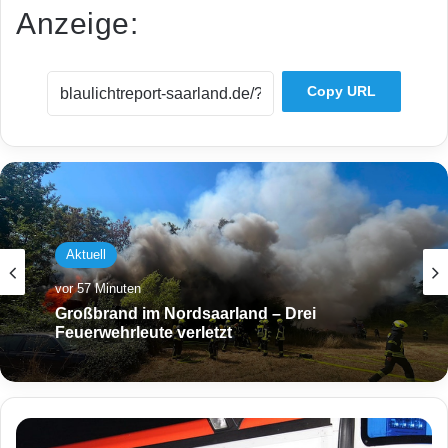
Anzeige:
Copy URL
Aktuell
Aktuell
vor 57 Minuten
vor 1 Stunde
Großbrand im Nordsaarland – Drei
Feuerwehrleute verletzt
Gasleitung bei Baggerarbeiten beschädigt –
F
18 Menschen in Rilchingen-Hanweiler