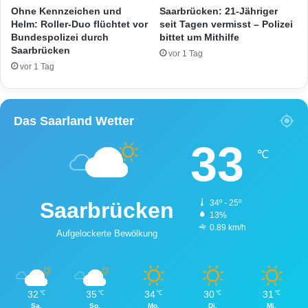
a
Ohne Kennzeichen und
Saarbrücken: 21-Jähriger
l
Helm: Roller-Duo flüchtet vor
seit Tagen vermisst – Polizei
l
Bundespolizei durch
bittet um Mithilfe
Saarbrücken
f
vor 1 Tag
l
vor 1 Tag
u
c
h
Das Saarland Wetter
t
a
33
u
℃
f
L
1
Saarbrücken
34º - 25º
2
13%
1
0.89 km/h
Aufgelockerte Bewölkung
32
35
34
30
31
℃
℃
℃
℃
℃
Sa.
So.
Mo.
Di.
Mi.