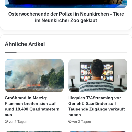
e
c
r
h
s
e
Osterwochenende der Polizei in Neunkirchen - Tiere
u
n
im Neunkircher Zoo geklaut
c
e
h
n
t
d
Ähnliche Artikel
e
e
m
d
E
e
i
r
n
P
b
o
r
l
u
i
c
z
Großbrand in Merzig:
Illegales TV-Streaming vor
h
e
Flammen breiten sich auf
Gericht: Saarländer soll
i
i
rund 18.400 Quadratmetern
Tausende Zugänge verkauft
n
i
aus
haben
R
n
vor 2 Tagen
vor 3 Tagen
i
N
e
e