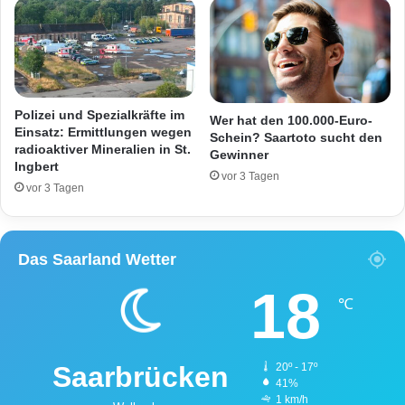
g
u
e
n
l
k
s
i
b
r
e
c
Polizei und Spezialkräfte im
Wer hat den 100.000-Euro-
r
h
Einsatz: Ermittlungen wegen
Schein? Saartoto sucht den
g
radioaktiver Mineralien in St.
e
Gewinner
Ingbert
n
vor 3 Tagen
-
vor 3 Tagen
T
i
e
Das Saarland Wetter
r
e
18
i
℃
m
N
e
Saarbrücken
20º - 17º
u
41%
n
1 km/h