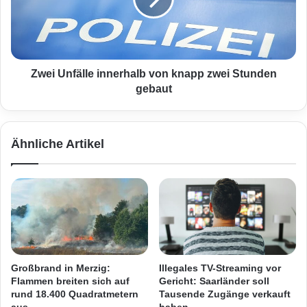
U
h
n
E
f
s
ä
k
l
a
l
Zwei Unfälle innerhalb von knapp zwei Stunden
l
e
gebaut
a
i
t
n
i
n
Ähnliche Artikel
o
e
n
r
v
h
o
a
r
l
e
b
i
v
n
o
e
n
Großbrand in Merzig:
Illegales TV-Streaming vor
m
k
Flammen breiten sich auf
Gericht: Saarländer soll
S
n
rund 18.400 Quadratmetern
Tausende Zugänge verkauft
h
a