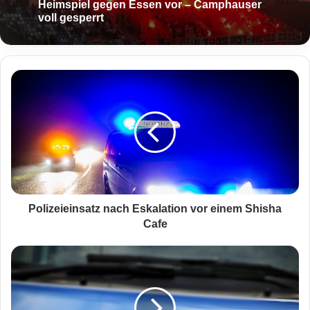
Heimspiel gegen Essen vor – Camphauser
voll gesperrt
P
o
l
i
z
e
i
e
i
n
Polizeieinsatz nach Eskalation vor einem Shisha
s
Cafe
a
t
Z
z
w
n
e
a
i
c