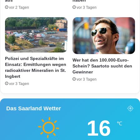
aus
haben
i
p
vor 2 Tagen
vor 3 Tagen
s
p
h
z
a
w
C
e
a
i
f
S
e
t
u
Polizei und Spezialkräfte im
Wer hat den 100.000-Euro-
n
Einsatz: Ermittlungen wegen
Schein? Saartoto sucht den
radioaktiver Mineralien in St.
d
Gewinner
Ingbert
e
vor 3 Tagen
n
vor 3 Tagen
g
e
b
Das Saarland Wetter
a
u
16
t
℃