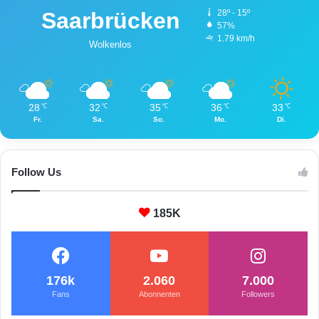
Saarbrücken
28º - 15º
57%
1.79 km/h
Wolkenlos
28
32
35
36
33
℃
℃
℃
℃
℃
Fr.
Sa.
So.
Mo.
Di.
Follow Us
185K
176k
2.060
7.000
Fans
Abonnenten
Followers