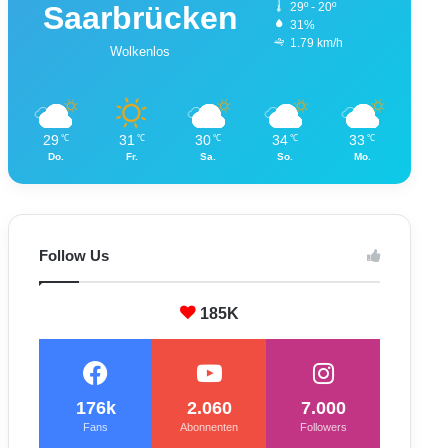
Saarbrücken
29º - 20º
31%
1.79 km/h
Wolkenlos
29
31
30
34
33
℃
℃
℃
℃
℃
Do.
Fr.
Sa.
So.
Mo.
Follow Us
185K
176k
2.060
7.000
Fans
Abonnenten
Followers