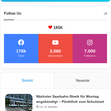
H
o
m
Follow Us
b
u
185K
r
g
176k
2.060
7.000
Fans
Abonnenten
Followers
Beliebt
Neueste
Nächster Saarbahn-Streik für Montag
angekündigt – Pünktlich zum Schulstart
vor 14 Stunden