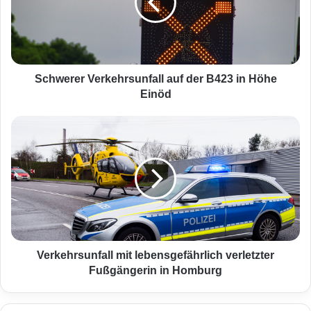
e
r
e
r
V
e
Schwerer Verkehrsunfall auf der B423 in Höhe
r
Einöd
k
e
V
h
e
r
r
s
k
u
e
n
h
f
r
a
s
l
u
l
n
Verkehrsunfall mit lebensgefährlich verletzter
a
f
Fußgängerin in Homburg
u
a
f
l