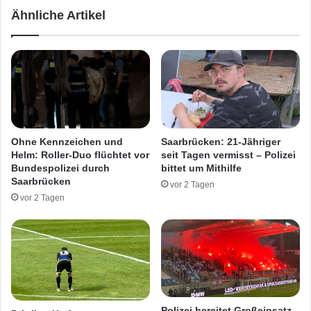
d
l
Ähnliche Artikel
e
m
r
i
B
t
4
l
2
e
3
b
i
e
n
n
H
s
Ohne Kennzeichen und
Saarbrücken: 21-Jähriger
ö
g
Helm: Roller-Duo flüchtet vor
seit Tagen vermisst – Polizei
h
e
Bundespolizei durch
bittet um Mithilfe
e
f
Saarbrücken
vor 2 Tagen
E
ä
vor 2 Tagen
i
h
n
r
ö
l
d
i
c
h
v
e
Polizei bereitet Großeinsatz