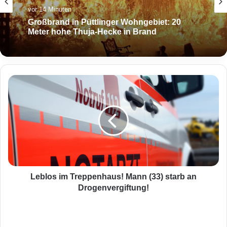
vor 12 Stunden
Aktuell
Nach mutmaßlichem Überfall: FCH-Ultra-
vor 14 Minuten
Gruppierung „Crew 424“ löst sich auf
L
e
Großbrand in Püttlinger Wohngebiet: 20
b
Meter hohe Thuja-Hecke in Brand
l
o
s
i
m
T
r
Leblos im Treppenhaus! Mann (33) starb an
e
Drogenvergiftung!
p
p
D
e
i