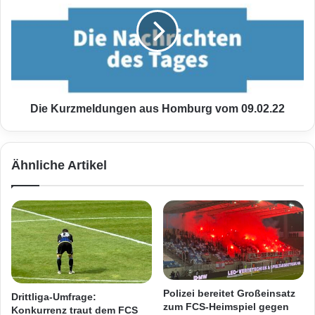
n
e
h
K
a
u
u
r
s
z
!
m
M
e
a
l
Die Kurzmeldungen aus Homburg vom 09.02.22
n
d
n
u
(
n
Ähnliche Artikel
3
g
3
e
)
n
s
a
t
u
a
s
r
H
b
o
a
m
Polizei bereitet Großeinsatz
Drittliga-Umfrage:
n
b
zum FCS-Heimspiel gegen
Konkurrenz traut dem FCS
D
u