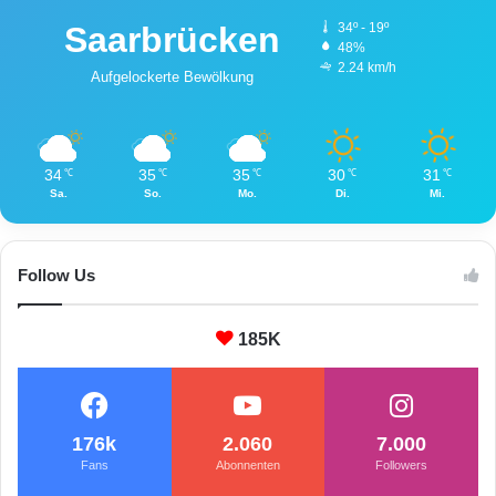
Saarbrücken
34º - 19º
48%
2.24 km/h
Aufgelockerte Bewölkung
34
35
35
30
31
℃
℃
℃
℃
℃
Sa.
So.
Mo.
Di.
Mi.
Follow Us
185K
176k
2.060
7.000
Fans
Abonnenten
Followers