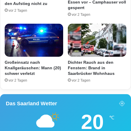
Essen vor – Camphauser voll
den Aufstieg nicht zu
r
r
gesperrt
vor 2 Tagen
o
g
vor 2 Tagen
g
v
e
o
n
m
v
0
e
9
r
.
g
0
i
2
Großeinsatz nach
Dichter Rauch aus den
f
.
Knallgeräuschen: Mann (20)
Fenstern: Brand in
t
schwer verletzt
Saarbrücker Wohnhaus
2
u
2
vor 2 Tagen
vor 2 Tagen
n
g
!
Das Saarland Wetter
20
℃