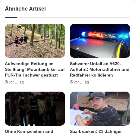
r
d
Ähnliche Artikel
e
e
i
r
i
S
n
t
M
.
e
W
r
e
z
n
i
d
Aufwendige Rettung im
Schwerer Unfall an A620-
g
e
Steilhang: Mountainbiker auf
Auffahrt: Motorradfahrer und
e
l
PUR-Trail schwer gestürzt
Radfahrer kollidieren
r
e
vor 1 Tag
vor 1 Tag
"
r
V
T
i
i
b
e
e
f
s
g
-
a
C
r
Ohne Kennzeichen und
Saarbrücken: 21-Jähriger