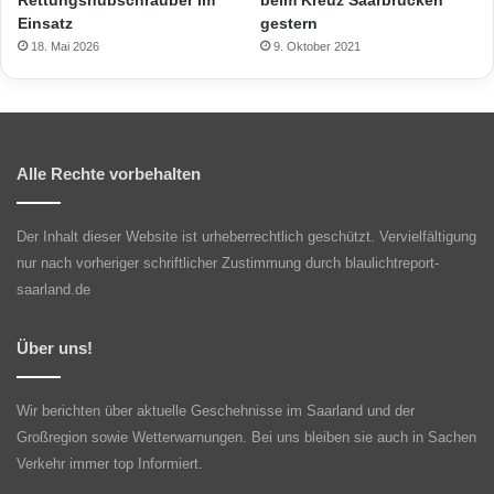
Rettungshubschrauber im
beim Kreuz Saarbrücken
Einsatz
gestern
18. Mai 2026
9. Oktober 2021
Alle Rechte vorbehalten
Der Inhalt dieser Website ist urheberrechtlich geschützt. Vervielfältigung
nur nach vorheriger schriftlicher Zustimmung durch blaulichtreport-
saarland.de
Über uns!
Wir berichten über aktuelle Geschehnisse im Saarland und der
Großregion sowie Wetterwarnungen. Bei uns bleiben sie auch in Sachen
Verkehr immer top Informiert.