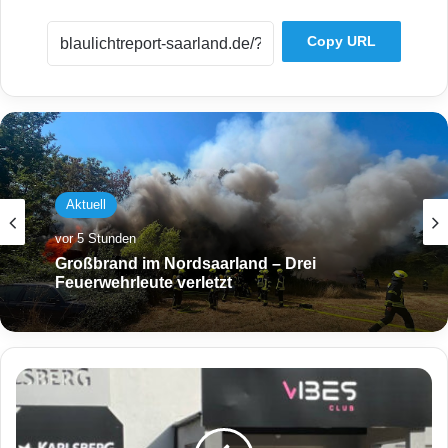
Copy URL
Aktuell
vor 5 Stunden
Großbrand im Nordsaarland – Drei
Feuerwehrleute verletzt
S
c
h
o