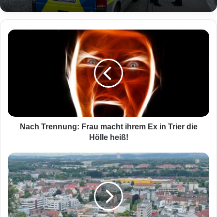
N
a
c
h
T
r
e
n
n
u
Nach Trennung: Frau macht ihrem Ex in Trier die
n
Hölle heiß!
g
:
F
F
a
r
u
a
s
u
t
m
s