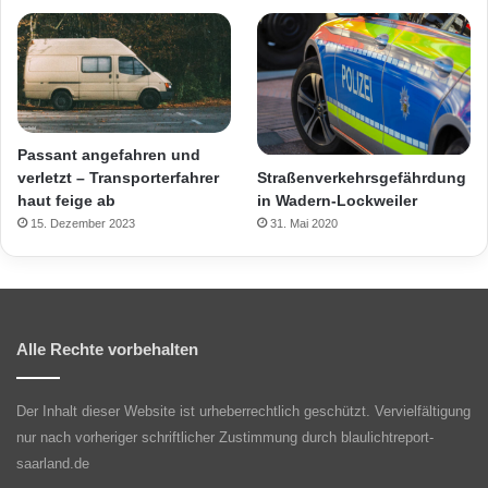
Passant angefahren und
Straßenverkehrsgefährdung
verletzt – Transporterfahrer
in Wadern-Lockweiler
haut feige ab
31. Mai 2020
15. Dezember 2023
Alle Rechte vorbehalten
Der Inhalt dieser Website ist urheberrechtlich geschützt. Vervielfältigung
nur nach vorheriger schriftlicher Zustimmung durch blaulichtreport-
saarland.de