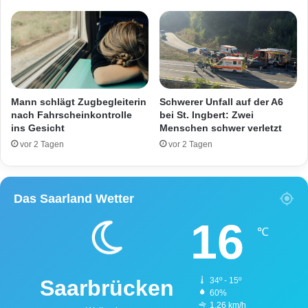
ö
:
l
M
l
a
e
n
h
n
e
d
i
r
Mann schlägt Zugbegleiterin
Schwerer Unfall auf der A6
ß
i
nach Fahrscheinkontrolle
bei St. Ingbert: Zwei
!
ins Gesicht
Menschen schwer verletzt
s
c
vor 2 Tagen
vor 2 Tagen
h
t
i
Das Saarland Wetter
n
H
16
o
℃
m
b
u
Saarbrücken
34º - 15º
r
60%
g
1.26 km/h