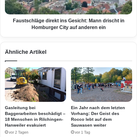
a
c
c
h
h
l
t
ä
Faustschläge direkt ins Gesicht: Mann drischt in
i
g
Homburger City auf anderen ein
h
e
r
d
e
i
Ähnliche Artikel
m
r
E
e
x
k
i
t
n
i
T
n
r
s
i
G
e
e
Gasleitung bei
Ein Jahr nach dem letzten
r
s
Baggerarbeiten beschädigt –
Vorhang: Der Geist des
d
i
18 Menschen in Rilchingen-
Rocco lebt auf dem
i
c
Hanweiler evakuiert
Sauwasen weiter
e
h
vor 2 Tagen
vor 1 Tag
H
t