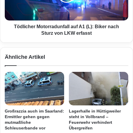
:
c
D
h
i
e
l
r
l
M
Tödlicher Motorradunfall auf A1 (L): Biker nach
i
o
Sturz von LKW erfasst
n
t
g
o
e
r
Ähnliche Artikel
r
r
F
a
r
d
e
u
i
n
b
f
a
a
d
l
n
l
Großrazzia auch im Saarland:
Lagerhalle in Hüttigweiler
a
a
Ermittler gehen gegen
steht in Vollbrand –
c
u
mutmaßliche
Feuerwehr verhindert
h
f
Schleuserbande vor
Übergreifen
C
A