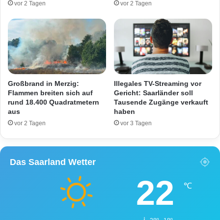
vor 2 Tagen
vor 2 Tagen
h
1
l
(
o
L
r
)
g
:
a
B
s
i
a
k
Großbrand in Merzig:
Illegales TV-Streaming vor
l
e
Flammen breiten sich auf
Gericht: Saarländer soll
a
rund 18.400 Quadratmetern
Tausende Zugänge verkauft
r
aus
haben
r
n
m
a
vor 2 Tagen
vor 3 Tagen
g
c
e
h
s
S
Das Saarland Wetter
c
t
h
u
22
l
r
℃
o
z
s
v
s
o