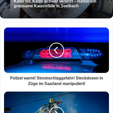
Kater tot, Katze schwer verletzt – Rätsel um
grausame Katzenfälle in Seelbach
P
o
l
i
z
e
i
w
a
r
Polizei warnt! Stromschlaggefahr! Steckdosen in
n
Züge im Saarland manipuliert!
t
!
D
S
r
t
a
r
m