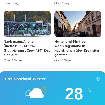
o
d
vor 1 Tag
vor 1 Tag
s
i
e
n
n
A
i
l
n
t
Z
-
ü
S
g
a
Nach mutmaßlichem
Mutter und Kind bei
e
a
Überfall: FCH-Ultra-
Wohnungsbrand in
i
r
Gruppierung „Crew 424“ löst
Neunkirchen über Drehleiter
m
sich auf
gerettet
b
S
r
vor 2 Tagen
vor 2 Tagen
a
ü
a
c
r
k
Das Saarland Wetter
l
e
a
n
28
n
-
℃
d
F
m
e
a
u