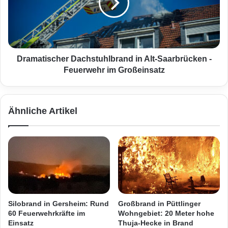
o
a
m
t
s
i
c
s
h
c
l
h
Dramatischer Dachstuhlbrand in Alt-Saarbrücken -
a
e
Feuerwehr im Großeinsatz
g
r
g
D
e
a
Ähnliche Artikel
f
c
a
h
h
s
r
t
!
u
S
h
t
l
e
b
c
r
Silobrand in Gersheim: Rund
Großbrand in Püttlinger
k
a
60 Feuerwehrkräfte im
Wohngebiet: 20 Meter hohe
d
n
Einsatz
Thuja-Hecke in Brand