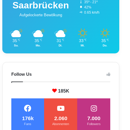
Saarbrücken
35º - 21º
42%
0.65 km/h
Aufgelockerte Bewölkung
35
35
31
33
35
℃
℃
℃
℃
℃
So.
Mo.
Di.
Mi.
Do.
Follow Us
185K
176k
2.060
7.000
Fans
Abonnenten
Followers