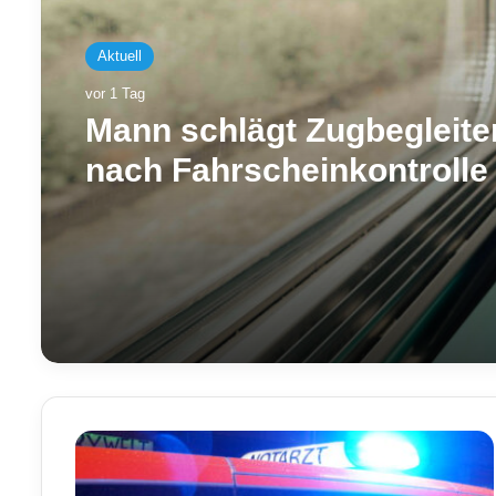
Aktuell
vor 1 Tag
Mann schlägt Zugbegleite
nach Fahrscheinkontrolle 
Gesicht
B
4
2