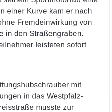
 In einer Kurve kam er nach
 ohne Fremdeinwirkung von
e in den Straßengraben.
lnehmer leisteten sofort
ttungshubschrauber mit
ungen in das Westpfalz-
DWD warnt: Gewitter mit Unwetterpotenzial
Kreisstraße musste zur
ziehen heute über das Saarland