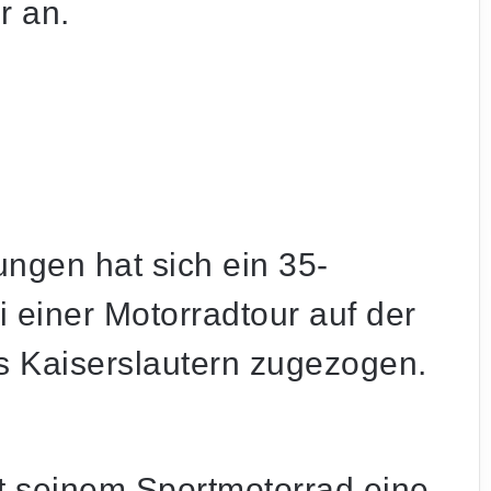
r an.
ngen hat sich ein 35-
 einer Motorradtour auf der
s Kaiserslautern zugezogen.
t seinem Sportmotorrad eine