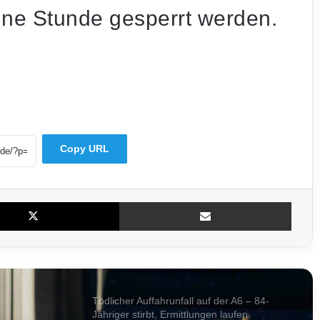
ine Stunde gesperrt werden.
Trauriger Rekord: Hitze fordert im Saarland
so viele Menschenleben wie nie zuvor
Eklat um Infantino: Europas Verbände
stimmen für WM-Boykott
Copy URL
Sturmböen fegen über das Saarland –
Erste Bäume bereits umgestürzt
X
Teile per E-Mail
Kita wird ab 2027 beitragsfrei – Eltern
zahlen keine Betreuungsgebühren mehr
Tödlicher Auffahrunfall auf der A6 – 84-
Jähriger stirbt, Ermittlungen laufen