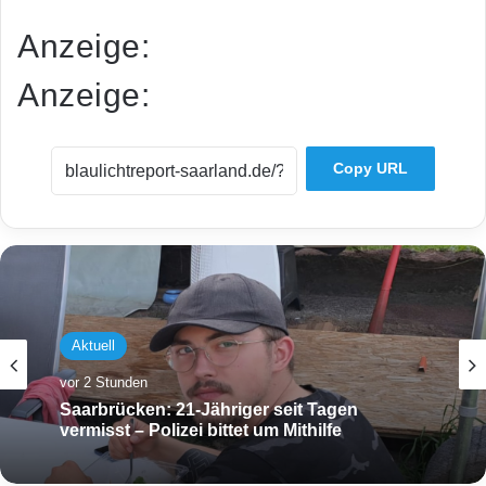
Anzeige:
Anzeige:
Copy URL
Aktuell
vor 2 Stunden
Aktuell
Saarbrücken: 21-Jähriger seit Tagen
vor 2 Stunden
vermisst – Polizei bittet um Mithilfe