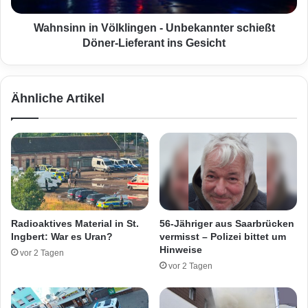
o
i
n
n
Wahnsinn in Völklingen - Unbekannter schießt
t
V
Döner-Lieferant ins Gesicht
a
ö
l
l
k
k
Ähnliche Artikel
o
l
l
i
l
n
i
g
s
e
s
n
i
-
o
U
n
n
Radioaktives Material in St.
56-Jähriger aus Saarbrücken
m
b
Ingbert: War es Uran?
vermisst – Polizei bittet um
i
e
Hinweise
vor 2 Tagen
t
k
vor 2 Tagen
B
a
a
n
u
n