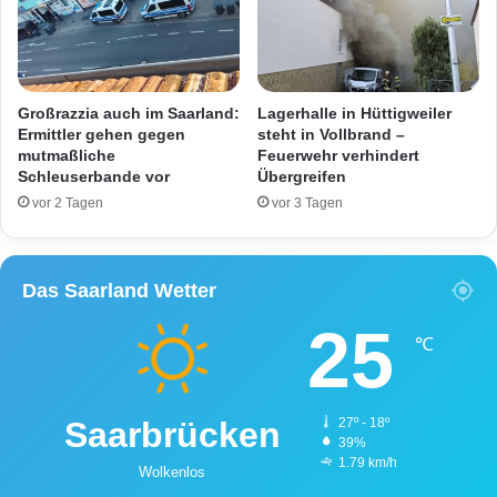
m
t
s
e
c
r
h
s
w
c
Großrazzia auch im Saarland:
Lagerhalle in Hüttigweiler
e
h
Ermittler gehen gegen
steht in Vollbrand –
r
i
mutmaßliche
Feuerwehr verhindert
v
Schleuserbande vor
Übergreifen
e
e
ß
vor 2 Tagen
vor 3 Tagen
r
t
l
D
e
ö
Das Saarland Wetter
t
n
z
e
25
t
r
℃
-
L
i
Saarbrücken
27º - 18º
e
39%
f
1.79 km/h
Wolkenlos
e