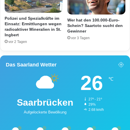
h
r
w
S
e
.
Polizei und Spezialkräfte im
Wer hat den 100.000-Euro-
r
a
Einsatz: Ermittlungen wegen
Schein? Saartoto sucht den
v
radioaktiver Mineralien in St.
l
Gewinner
Ingbert
e
s
vor 3 Tagen
r
M
vor 2 Tagen
l
ö
e
r
t
d
Das Saarland Wetter
z
e
t
r
26
v
℃
e
r
u
Saarbrücken
27º - 21º
r
29%
t
2.68 km/h
Aufgelockerte Bewölkung
e
i
l