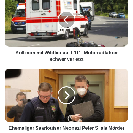
o
l
l
i
s
i
o
n
m
Kollision mit Wildtier auf L111: Motorradfahrer
i
schwer verletzt
t
W
E
i
h
l
e
d
m
t
a
i
l
e
i
r
g
a
e
u
r
Ehemaliger Saarlouiser Neonazi Peter S. als Mörder