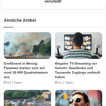
f
S
verurteilt!
L
a
1
a
1
r
Ähnliche Artikel
1
l
:
o
M
u
o
i
t
s
o
e
r
r
r
N
a
e
Großbrand in Merzig:
Illegales TV-Streaming vor
d
o
Flammen breiten sich auf
Gericht: Saarländer soll
f
n
rund 18.400 Quadratmetern
Tausende Zugänge verkauft
a
a
aus
haben
h
z
vor 2 Tagen
vor 2 Tagen
r
i
e
P
r
e
s
t
c
e