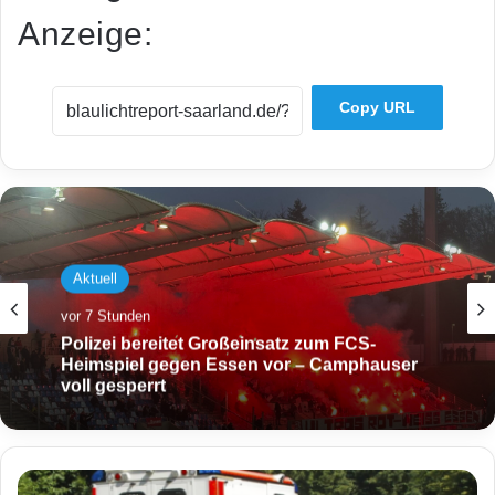
Anzeige:
Copy URL
Aktuell
vor 7 Stunden
Polizei bereitet Großeinsatz zum FCS-
Heimspiel gegen Essen vor – Camphauser
voll gesperrt
K