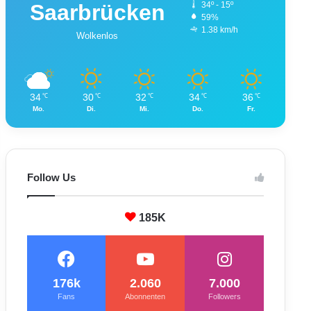
Saarbrücken
34º - 15º
59%
1.38 km/h
Wolkenlos
34
30
32
34
36
℃
℃
℃
℃
℃
Mo.
Di.
Mi.
Do.
Fr.
Follow Us
185K
176k
2.060
7.000
Fans
Abonnenten
Followers