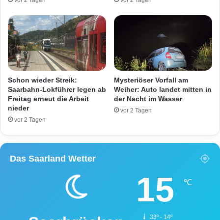
vor 2 Tagen
vor 2 Tagen
c
t
k
o
t
r
!
r
a
d
S
p
Schon wieder Streik:
Mysteriöser Vorfall am
r
Saarbahn-Lokführer legen ab
Weiher: Auto landet mitten in
i
Freitag erneut die Arbeit
der Nacht im Wasser
nieder
t
vor 2 Tagen
z
vor 2 Tagen
t
o
u
Das Saarland Wetter
r
u
15
n
℃
d
v
e
33º - 14º