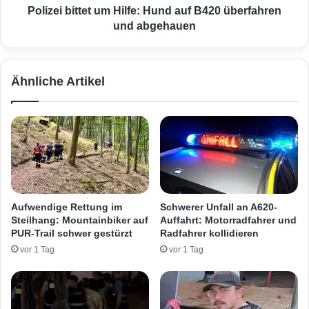
G
t
Polizei bittet um Hilfe: Hund auf B420 überfahren
l
t
und abgehauen
a
e
d
t
b
u
Ähnliche Artikel
a
m
c
H
h
i
s
l
b
f
a
e
n
:
g
H
e
u
Aufwendige Rettung im
Schwerer Unfall an A620-
B
n
Steilhang: Mountainbiker auf
Auffahrt: Motorradfahrer und
l
d
PUR-Trail schwer gestürzt
Radfahrer kollidieren
i
a
vor 1 Tag
vor 1 Tag
c
u
k
f
e
B
g
4