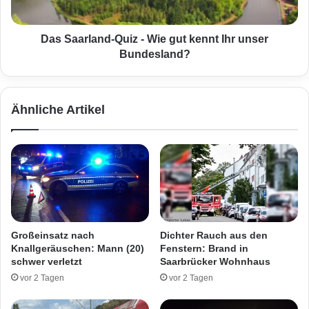
h
l
s
a
d
n
Das Saarland-Quiz - Wie gut kennt Ihr unser
a
d
Bundesland?
m
-
e
Q
d
u
Ähnliche Artikel
a
i
s
z
O
-
h
W
r
i
a
e
b
g
-
u
U
t
Großeinsatz nach
Dichter Rauch aus den
n
k
Knallgeräuschen: Mann (20)
Fenstern: Brand in
t
e
schwer verletzt
Saarbrücker Wohnhaus
e
n
vor 2 Tagen
vor 2 Tagen
r
n
s
t