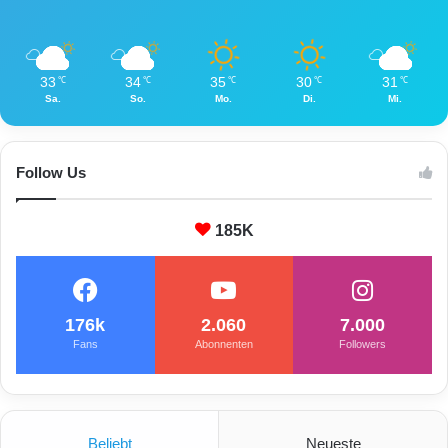
33
34
35
30
31
℃
℃
℃
℃
℃
Sa.
So.
Mo.
Di.
Mi.
Follow Us
185K
176k
2.060
7.000
Fans
Abonnenten
Followers
Beliebt
Neueste