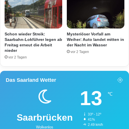
t
I
ü
h
t
r
z
u
u
n
n
s
Schon wieder Streik:
Mysteriöser Vorfall am
g
e
Saarbahn-Lokführer legen ab
Weiher: Auto landet mitten in
g
r
Freitag erneut die Arbeit
der Nacht im Wasser
e
nieder
B
vor 2 Tagen
s
u
vor 2 Tagen
u
n
c
d
h
e
Das Saarland Wetter
t
s
!
l
13
a
℃
n
d
?
Saarbrücken
33º - 12º
41%
2.49 km/h
Wolkenlos