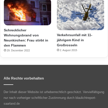
Schrecklicher
Verkehrsunfall mit 11-
Wohnungsbrand von
jährigem Kind in
Neunkirchen: Frau stirbt in
Großrosseln
den Flammen
2. August 2015
29. Dezember 2022
Alle Rechte vorbehalten
Der Inhalt dieser Website ist urheberrechtlich geschützt. Vervielfältigung
nur nach vorheriger schriftlicher Zustimmung durch blaulichtreport-
saarland.de