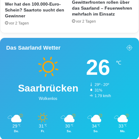
2
Gewitterfronten rollen über
Wer hat den 100.000-Euro-
6
das Saarland – Feuerwehren
Schein? Saartoto sucht den
mehrfach im Einsatz
9
Gewinner
b
vor 2 Tagen
vor 2 Tagen
e
i
L
e
Das Saarland Wetter
b
26
a
℃
c
h
Saarbrücken
29º - 20º
31%
1.79 km/h
Wolkenlos
29
31
30
34
33
℃
℃
℃
℃
℃
Do.
Fr.
Sa.
So.
Mo.