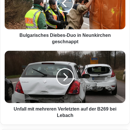
a
r
i
s
c
h
Bulgarisches Diebes-Duo in Neunkirchen
e
geschnappt
s
D
U
i
n
e
f
b
a
e
l
s
l
-
m
D
i
u
t
o
m
Unfall mit mehreren Verletzten auf der B269 bei
i
e
Lebach
n
h
N
r