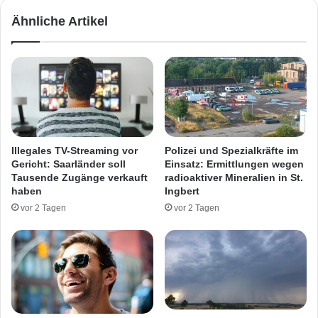
e
e
Ähnliche Artikel
u
r
n
e
k
n
i
V
r
e
c
r
h
l
e
e
n
t
Illegales TV-Streaming vor
Polizei und Spezialkräfte im
g
z
Gericht: Saarländer soll
Einsatz: Ermittlungen wegen
e
t
Tausende Zugänge verkauft
radioaktiver Mineralien in St.
s
e
haben
Ingbert
c
n
vor 2 Tagen
vor 2 Tagen
h
a
n
u
a
f
p
d
p
e
t
r
B