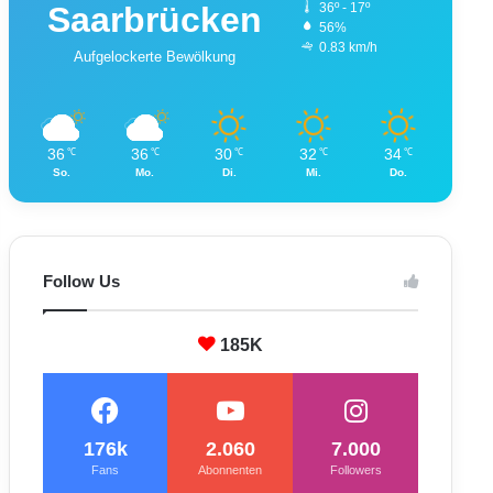
Saarbrücken
36º - 17º
56%
0.83 km/h
Aufgelockerte Bewölkung
36
36
30
32
34
℃
℃
℃
℃
℃
So.
Mo.
Di.
Mi.
Do.
Follow Us
185K
176k
2.060
7.000
Fans
Abonnenten
Followers