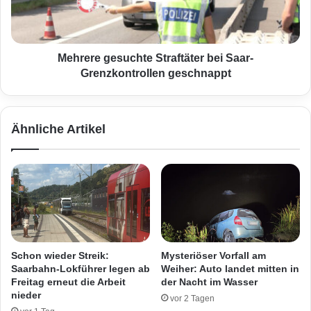
r
e
S
g
a
e
a
s
Mehrere gesuchte Straftäter bei Saar-
r
u
Grenzkontrollen geschnappt
v
c
e
h
r
t
Ähnliche Artikel
s
e
c
S
h
t
w
r
u
a
n
f
d
t
e
ä
n
t
Schon wieder Streik:
Mysteriöser Vorfall am
:
e
Saarbahn-Lokführer legen ab
Weiher: Auto landet mitten in
S
r
Freitag erneut die Arbeit
der Nacht im Wasser
u
b
nieder
vor 2 Tagen
c
e