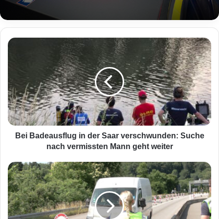
B
e
i
B
a
d
e
a
u
s
Bei Badeausflug in der Saar verschwunden: Suche
f
nach vermissten Mann geht weiter
l
u
M
g
e
i
h
n
r
d
e
e
r