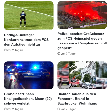
f
n
f
d
w
R
e
i
i
n
l
d
Polizei bereitet Großeinsatz
Drittliga-Umfrage:
e
zum FCS-Heimspiel gegen
Konkurrenz traut dem FCS
r
Essen vor – Camphauser voll
den Aufstieg nicht zu
-
gesperrt
vor 2 Tagen
S
vor 2 Tagen
t
e
n
n
w
e
i
l
Großeinsatz nach
Dichter Rauch aus den
e
Knallgeräuschen: Mann (20)
Fenstern: Brand in
r
schwer verletzt
Saarbrücker Wohnhaus
vor 2 Tagen
vor 2 Tagen