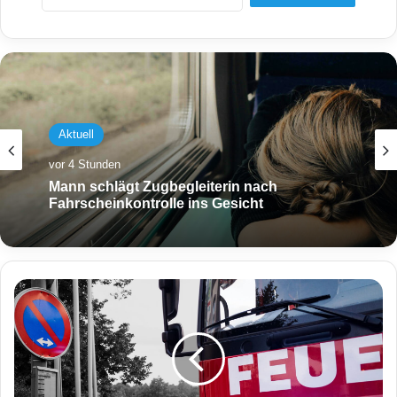
Aktuell
vor 4 Stunden
Mann schlägt Zugbegleiterin nach
Fahrscheinkontrolle ins Gesicht
B
r
a
n
d
e