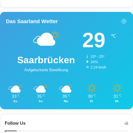
Das Saarland Wetter
29
℃
Saarbrücken
33º - 25º
34%
2.24 km/h
Aufgelockerte Bewölkung
33
35
35
30
31
℃
℃
℃
℃
℃
Sa.
So.
Mo.
Di.
Mi.
Follow Us