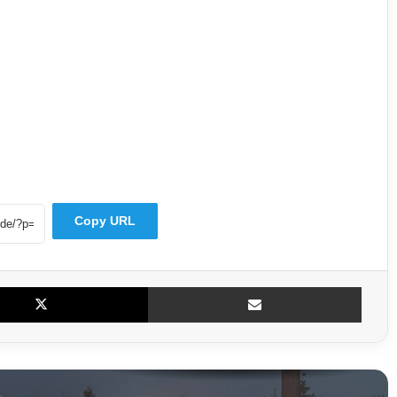
Mysteriöser Vorfall am Weiher: Auto landet
mitten in der Nacht im Wasser
Radioaktives Material in St. Ingbert: War es
Uran?
56-Jähriger aus Saarbrücken vermisst –
Polizei bittet um Hinweise
Copy URL
Großrazzia auch im Saarland: Ermittler
gehen gegen mutmaßliche Schleuserbande
vor
X
Teile per E-Mail
Lagerhalle in Hüttigweiler steht in Vollbrand
– Feuerwehr verhindert Übergreifen