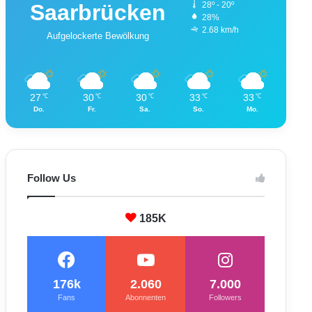
Saarbrücken
28º - 20º
28%
2.68 km/h
Aufgelockerte Bewölkung
27
30
30
33
33
℃
℃
℃
℃
℃
Do.
Fr.
Sa.
So.
Mo.
Follow Us
185K
176k
2.060
7.000
Fans
Abonnenten
Followers