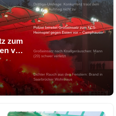
Drittliga-Umfrage: Konkurrenz traut dem
FCS den Aufstieg nicht zu
Polizei bereitet Großeinsatz zum FCS-
Heimspiel gegen Essen vor – Camphauser
voll gesperrt
atz zum
en vor
Großeinsatz nach Knallgeräuschen: Mann
(20) schwer verletzt
rt
Dichter Rauch aus den Fenstern: Brand in
Saarbrücker Wohnhaus
Schon wieder Streik: Saarbahn-Lokführer
legen ab Freitag erneut die Arbeit nieder
1