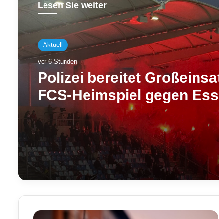
Lesen Sie weiter
Aktuell
vor 6 Stunden
Polizei bereitet Großeins
FCS-Heimspiel gegen Ess
– Camphauser voll gesper
R