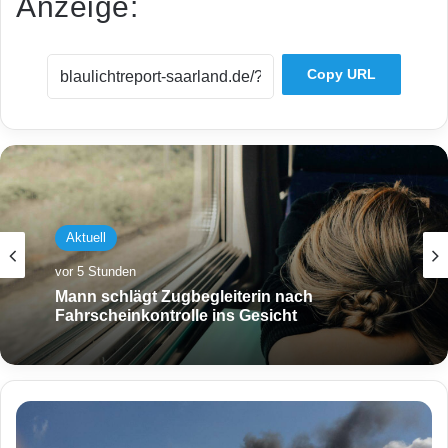
Anzeige:
Copy URL
Aktuell
vor 5 Stunden
Mann schlägt Zugbegleiterin nach
Fahrscheinkontrolle ins Gesicht
A
k