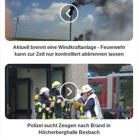
t
u
e
l
l
b
r
e
Aktuell brennt eine Windkraftanlage - Feuerwehr
n
kann zur Zeit nur kontrolliert abbrennen lassen
n
t
P
e
o
i
l
n
i
e
z
W
e
i
i
n
s
d
u
k
c
Polizei sucht Zeugen nach Brand in
r
h
Höcherberghalle Bexbach
a