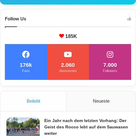
r
t
a
Follow Us
b
b
r
185K
e
n
n
e
176k
2.060
7.000
n
Fans
Abonnenten
Followers
l
a
s
s
e
Beliebt
Neueste
n
Ein Jahr nach dem letzten Vorhang: Der
Geist des Rocco lebt auf dem Sauwasen
weiter