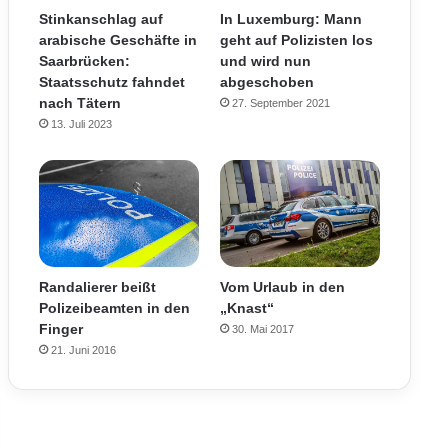
Stinkanschlag auf
In Luxemburg: Mann
arabische Geschäfte in
geht auf Polizisten los
Saarbrücken:
und wird nun
Staatsschutz fahndet
abgeschoben
nach Tätern
27. September 2021
13. Juli 2023
Randalierer beißt
Vom Urlaub in den
Polizeibeamten in den
„Knast“
Finger
30. Mai 2017
21. Juni 2016