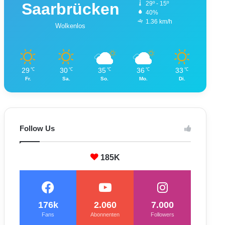
Saarbrücken
29º - 15º
40%
1.36 km/h
Wolkenlos
29
30
35
36
33
℃
℃
℃
℃
℃
Fr.
Sa.
So.
Mo.
Di.
Follow Us
185K
176k
2.060
7.000
Fans
Abonnenten
Followers