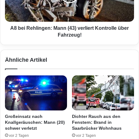
t
R
r
e
e
h
p
l
o
i
A8 bei Rehlingen: Mann (43) verliert Kontrolle über
r
n
Fahrzeug!
t
g
S
e
a
n
Ähnliche Artikel
a
:
r
M
l
a
a
n
n
n
d
(
–
4
W
3
i
)
Großeinsatz nach
Dichter Rauch aus den
r
v
Knallgeräuschen: Mann (20)
Fenstern: Brand in
e
e
schwer verletzt
Saarbrücker Wohnhaus
r
r
vor 2 Tagen
vor 2 Tagen
r
l