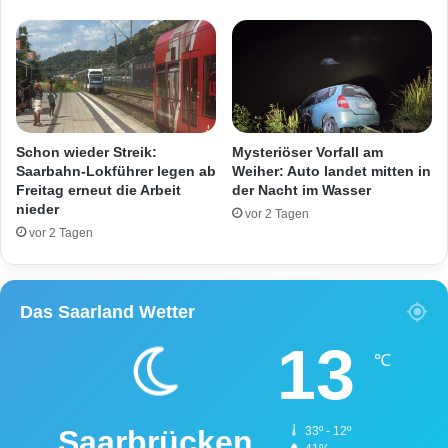
e
i
i
e
c
r
h
t
e
K
n
o
d
n
Schon wieder Streik:
Mysteriöser Vorfall am
a
t
Saarbahn-Lokführer legen ab
Weiher: Auto landet mitten in
s
r
Freitag erneut die Arbeit
der Nacht im Wasser
S
nieder
o
vor 2 Tagen
a
l
vor 2 Tagen
a
l
r
e
l
ü
Das Saarland Wetter
a
b
n
e
13
d
r
℃
!
F
a
h
Saarbrücken
33º - 12º
r