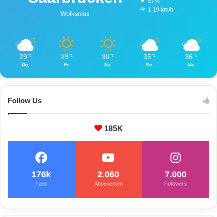
57%
1.19 km/h
Wolkenlos
29
29
30
35
36
℃
℃
℃
℃
℃
Do.
Fr.
Sa.
So.
Mo.
Follow Us
185K
176k
2.060
7.000
Fans
Abonnenten
Followers