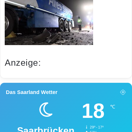
Anzeige:
Das Saarland Wetter
18
℃
Saarbrücken
29º - 17º