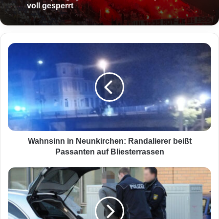
voll gesperrt
W
a
h
n
s
i
n
n
i
n
Wahnsinn in Neunkirchen: Randalierer beißt
N
Passanten auf Bliesterrassen
e
u
V
n
e
k
r
i
d
r
ä