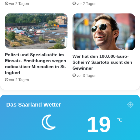
P
r
vor 2 Tagen
vor 2 Tagen
a
s
s
u
s
c
a
h
n
a
t
n
e
P
n
r
Polizei und Spezialkräfte im
Wer hat den 100.000-Euro-
a
o
Einsatz: Ermittlungen wegen
Schein? Saartoto sucht den
u
radioaktiver Mineralien in St.
s
Gewinner
Ingbert
f
t
vor 3 Tagen
B
i
vor 2 Tagen
l
t
i
u
e
i
Das Saarland Wetter
s
e
t
r
19
e
t
℃
r
e
r
r
a
f