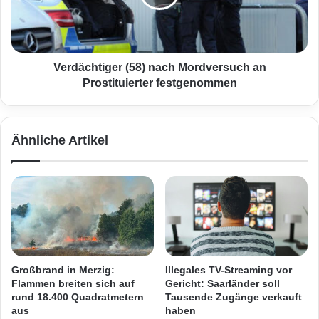
c
c
h
h
e
t
n
i
:
g
Verdächtiger (58) nach Mordversuch an
R
e
Prostituierter festgenommen
a
r
n
(
d
5
Ähnliche Artikel
a
8
l
)
i
n
e
a
r
c
e
h
r
M
b
o
e
r
Großbrand in Merzig:
Illegales TV-Streaming vor
i
d
Flammen breiten sich auf
Gericht: Saarländer soll
ß
v
rund 18.400 Quadratmetern
Tausende Zugänge verkauft
t
e
aus
haben