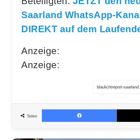
Beteiligten.
JETZT den neu
Saarland WhatsApp-Kana
DIREKT auf dem Laufenden
Anzeige:
Anzeige:
Facebook
Teilen