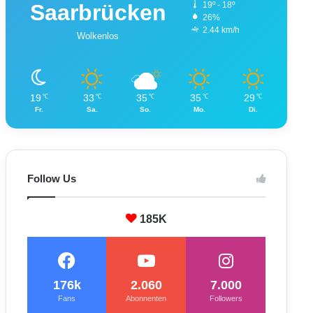
Saarbrücken
19º - 18º
26%
2.44 km/h
Wolkenlos
19
33
35
35
29
℃
℃
℃
℃
℃
Fr.
Sa.
So.
Mo.
Di.
Follow Us
185K
176k
2.060
7.000
Fans
Abonnenten
Followers