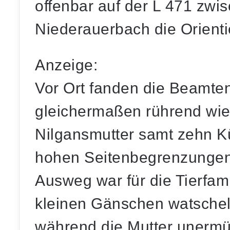
offenbar auf der L 471 zw
Niederauerbach die Orienti
Anzeige:
Vor Ort fanden die Beamten
gleichermaßen rührend wie 
Nilgansmutter samt zehn 
hohen Seitenbegrenzungen 
Ausweg war für die Tierfamil
kleinen Gänschen watschelt
während die Mutter unermü