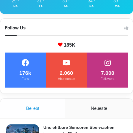
29
31
30
34
33
℃
℃
℃
℃
℃
Do.
Fr.
Sa.
So.
Mo.
Follow Us
185K
176k
2.060
7.000
Fans
Abonnenten
Followers
Beliebt
Neueste
Unsichtbare Sensoren überwachen