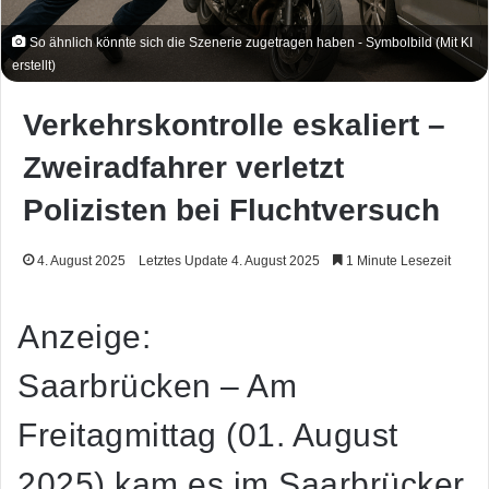
So ähnlich könnte sich die Szenerie zugetragen haben - Symbolbild (Mit KI
erstellt)
Verkehrskontrolle eskaliert –
Zweiradfahrer verletzt
Polizisten bei Fluchtversuch
4. August 2025
Letztes Update 4. August 2025
1 Minute Lesezeit
Anzeige:
Saarbrücken –
Am
Freitagmittag (01. August
2025) kam es im Saarbrücker