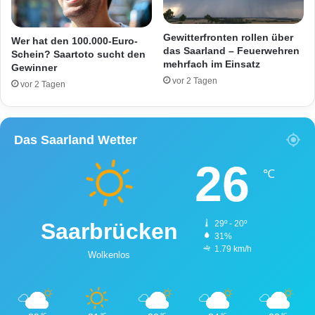
F
i
l
n
a
e
Gewitterfronten rollen über
Wer hat den 100.000-Euro-
m
i
das Saarland – Feuerwehren
Schein? Saartoto sucht den
m
mehrfach im Einsatz
n
Gewinner
e
e
vor 2 Tagen
vor 2 Tagen
n
m
K
ä
f
Das Saarland Wetter
i
26
g
℃
a
u
s
Saarbrücken
29º - 20º
g
31%
e
1.79 km/h
Wolkenlos
s
e
t
z
t