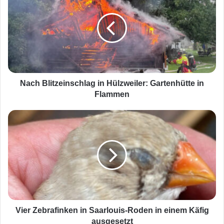
c
h
B
l
i
t
z
e
Nach Blitzeinschlag in Hülzweiler: Gartenhütte in
i
Flammen
n
s
V
c
i
h
e
l
r
a
Z
g
e
i
b
n
r
H
a
ü
f
Vier Zebrafinken in Saarlouis-Roden in einem Käfig
l
i
ausgesetzt