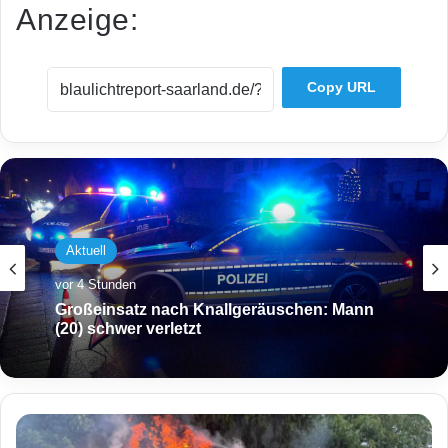
Anzeige:
Copy URL
Aktuell
vor 4 Stunden
Großeinsatz nach Knallgeräuschen: Mann
(20) schwer verletzt
N
a