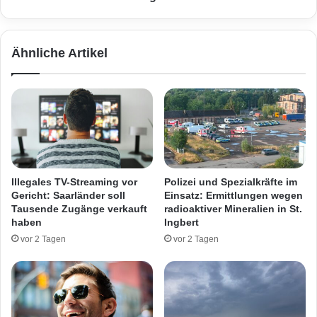
z
n
w
k
e
e
Ähnliche Artikel
i
n
l
i
e
n
r
S
:
a
G
a
a
r
r
l
t
o
Illegales TV-Streaming vor
Polizei und Spezialkräfte im
e
u
Gericht: Saarländer soll
Einsatz: Ermittlungen wegen
n
i
Tausende Zugänge verkauft
radioaktiver Mineralien in St.
h
s
haben
Ingbert
ü
-
vor 2 Tagen
vor 2 Tagen
t
R
t
o
e
d
i
e
n
n