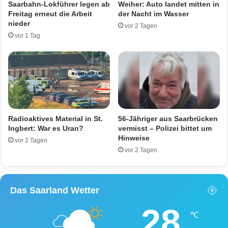
Saarbahn-Lokführer legen ab
Weiher: Auto landet mitten in
ä
a
Freitag erneut die Arbeit
der Nacht im Wasser
h
n
nieder
vor 2 Tagen
r
d
vor 1 Tag
i
:
g
F
e
r
r
a
v
u
e
s
r
t
s
i
Radioaktives Material in St.
56-Jähriger aus Saarbrücken
t
r
Ingbert: War es Uran?
vermisst – Polizei bittet um
o
Hinweise
b
vor 2 Tagen
r
t
vor 2 Tagen
b
n
e
a
n
c
Das Saarland Wetter
h
V
28
e
℃
r