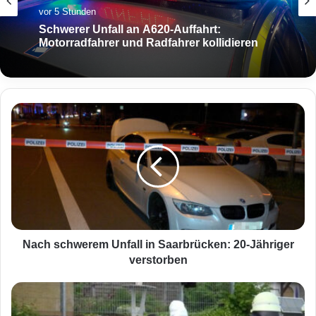
vor 5 Stunden
Schwerer Unfall an A620-Auffahrt:
Motorradfahrer und Radfahrer kollidieren
N
a
c
h
s
c
h
w
e
r
Nach schwerem Unfall in Saarbrücken: 20-Jähriger
e
verstorben
m
U
T
n
r