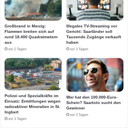
u
g
f
e
D
n
N
b
Großbrand in Merzig:
Illegales TV-Streaming vor
A
l
Flammen breiten sich auf
Gericht: Saarländer soll
-
o
rund 18.400 Quadratmetern
Tausende Zugänge verkauft
G
c
aus
haben
e
k
vor 2 Tagen
vor 3 Tagen
l
i
ä
e
n
r
d
e
e
n
S
t
r
Polizei und Spezialkräfte im
Wer hat den 100.000-Euro-
a
Einsatz: Ermittlungen wegen
Schein? Saartoto sucht den
radioaktiver Mineralien in St.
ß
Gewinner
Ingbert
e
vor 3 Tagen
–
vor 3 Tagen
R