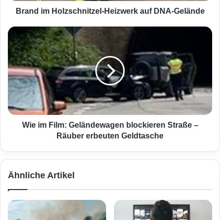
o
l
Brand im Holzschnitzel-Heizwerk auf DNA-Gelände
z
s
W
c
i
h
e
n
i
i
m
t
F
z
i
e
l
l
m
-
:
Wie im Film: Geländewagen blockieren Straße –
H
G
Räuber erbeuten Geldtasche
e
e
i
l
z
ä
Ähnliche Artikel
w
n
e
d
r
e
k
w
a
a