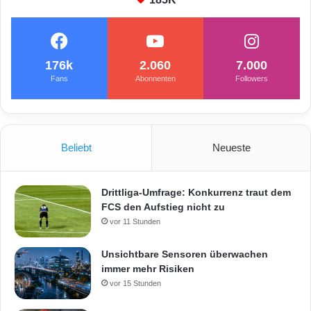
h
e
176k
2.060
7.000
Fans
Abonnenten
Followers
Beliebt
Neueste
Drittliga-Umfrage: Konkurrenz traut dem
FCS den Aufstieg nicht zu
vor 11 Stunden
Unsichtbare Sensoren überwachen
immer mehr Risiken
vor 15 Stunden