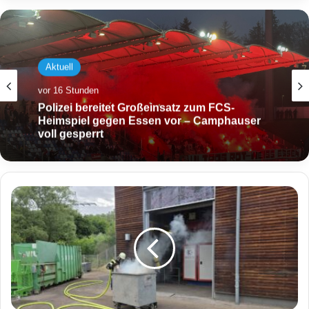
Aktuell
Aktuell
vor 16 Stunden
vor 18 Stunden
Polizei bereitet Großeinsatz zum FCS-
Heimspiel gegen Essen vor – Camphauser
Großeinsatz nach Knallgeräuschen: Mann
voll gesperrt
(20) schwer verletzt
B
r
a
n
d
i
m
H