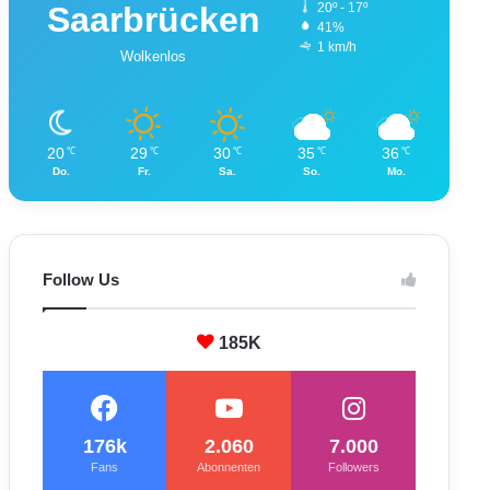
Saarbrücken
20º - 17º
41%
1 km/h
Wolkenlos
20
29
30
35
36
℃
℃
℃
℃
℃
Do.
Fr.
Sa.
So.
Mo.
Follow Us
185K
176k
2.060
7.000
Fans
Abonnenten
Followers