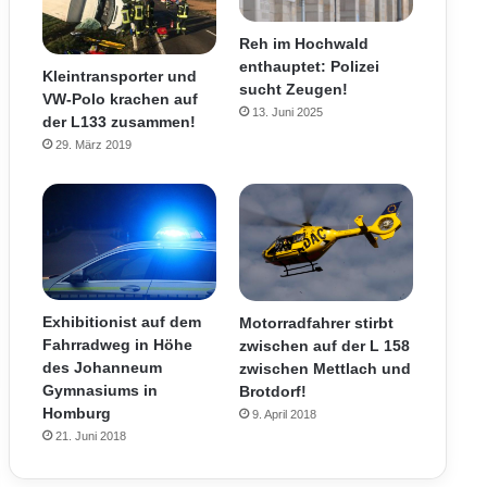
Reh im Hochwald
enthauptet: Polizei
Kleintransporter und
sucht Zeugen!
VW-Polo krachen auf
13. Juni 2025
der L133 zusammen!
29. März 2019
Exhibitionist auf dem
Motorradfahrer stirbt
Fahrradweg in Höhe
zwischen auf der L 158
des Johanneum
zwischen Mettlach und
Gymnasiums in
Brotdorf!
Homburg
9. April 2018
21. Juni 2018