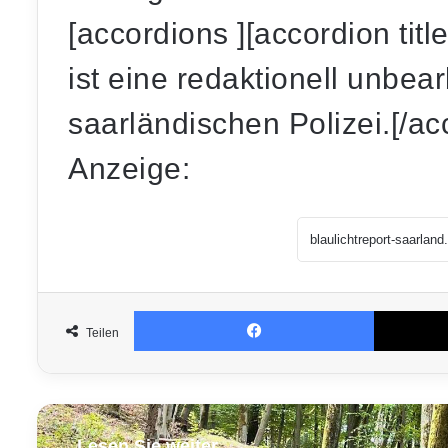
[accordions ][accordion tit
ist eine redaktionell unbear
saarländischen Polizei.[/ac
Anzeige:
Facebook
Teilen
Lesen Sie weiter