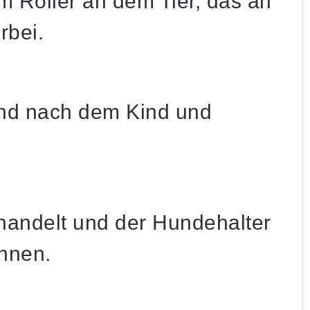
 Roller an dem Tier, das an
rbei.
und nach dem Kind und
handelt und der Hundehalter
chnen.
Drittliga-Umfrage: Konkurrenz traut dem