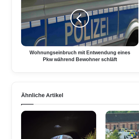
o
h
n
u
n
g
s
e
i
Wohnungseinbruch mit Entwendung eines
n
Pkw während Bewohner schläft
b
r
u
c
h
Ähnliche Artikel
m
i
t
E
n
t
w