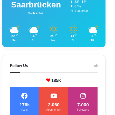
Saarbrücken
33º - 12º
67%
1.34 km/h
Wolkenlos
33
34
35
30
31
℃
℃
℃
℃
℃
Sa.
So.
Mo.
Di.
Mi.
Follow Us
185K
176k
2.060
7.000
Fans
Abonnenten
Followers