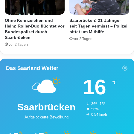
ö
l
k
Ohne Kennzeichen und
Saarbrücken: 21-Jähriger
l
Helm: Roller-Duo flüchtet vor
seit Tagen vermisst – Polizei
i
Bundespolizei durch
bittet um Mithilfe
Saarbrücken
n
vor 2 Tagen
g
vor 2 Tagen
e
n
Das Saarland Wetter
16
℃
Saarbrücken
36º - 15º
56%
0.54 km/h
Aufgelockerte Bewölkung