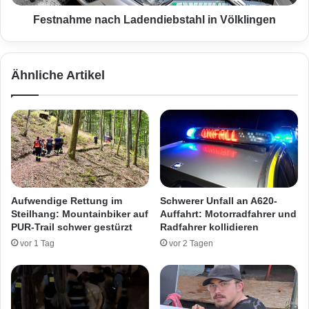
o
e
l
n
Festnahme nach Ladendiebstahl in Völklingen
z
a
c
h
Ähnliche Artikel
L
a
d
e
n
d
i
e
b
Aufwendige Rettung im
Schwerer Unfall an A620-
s
Steilhang: Mountainbiker auf
Auffahrt: Motorradfahrer und
t
PUR-Trail schwer gestürzt
Radfahrer kollidieren
a
vor 1 Tag
vor 2 Tagen
h
l
i
n
V