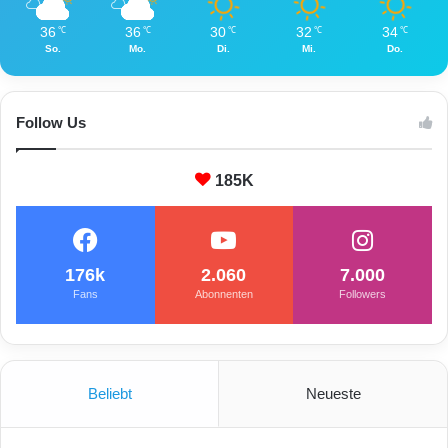
36
36
30
32
34
℃
℃
℃
℃
℃
So.
Mo.
Di.
Mi.
Do.
Follow Us
185K
176k
2.060
7.000
Fans
Abonnenten
Followers
Beliebt
Neueste