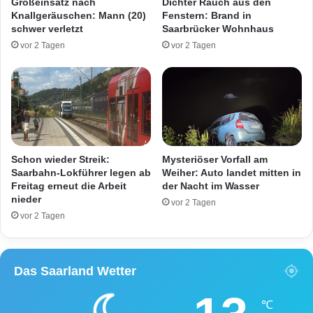
Großeinsatz nach
Dichter Rauch aus den
b
Z
Knallgeräuschen: Mann (20)
Fenstern: Brand in
ü
w
schwer verletzt
Saarbrücker Wohnhaus
b
e
vor 2 Tagen
vor 2 Tagen
e
i
r
J
f
u
a
g
l
e
l
n
i
d
n
l
Schon wieder Streik:
Mysteriöser Vorfall am
N
i
Saarbahn-Lokführer legen ab
Weiher: Auto landet mitten in
e
c
Freitag erneut die Arbeit
der Nacht im Wasser
u
nieder
h
vor 2 Tagen
n
e
vor 2 Tagen
k
d
i
u
r
r
Das Saarland Wetter
c
c
h
h
e
M
℃