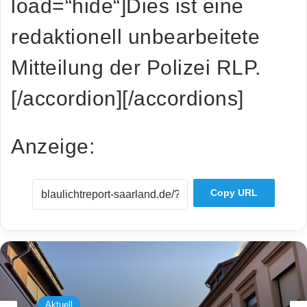
load=“hide“]Dies ist eine
redaktionell unbearbeitete
Mitteilung der Polizei RLP.
[/accordion][/accordions]
Anzeige:
Copy URL
Aktuell