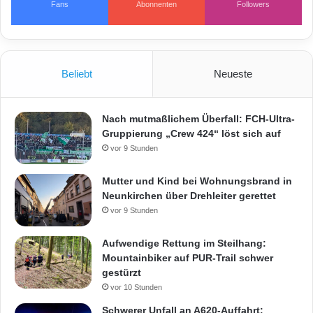
Fans
Abonnenten
Followers
t
z
t
Beliebt
Neueste
Nach mutmaßlichem Überfall: FCH-Ultra-
Gruppierung „Crew 424“ löst sich auf
vor 9 Stunden
Mutter und Kind bei Wohnungsbrand in
Neunkirchen über Drehleiter gerettet
vor 9 Stunden
Aufwendige Rettung im Steilhang:
Mountainbiker auf PUR-Trail schwer
gestürzt
vor 10 Stunden
Schwerer Unfall an A620-Auffahrt: