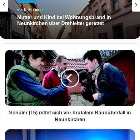
vor 9 Stunden
Mutter und Kind bei Wohnungsbrand in
Neunkirchen über Drehleiter gerettet
S
c
h
ü
l
e
r
(
1
5
Schüler (15) rettet sich vor brutalem Raubüberfall in
)
Neunkirchen
r
e
V
t
e