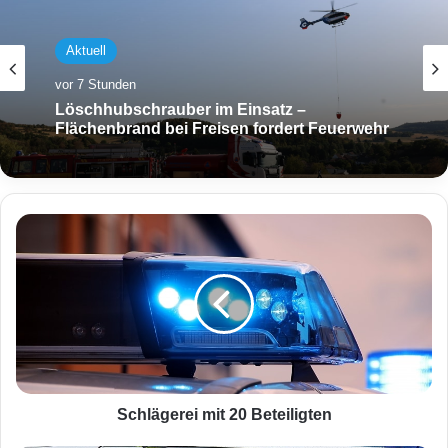
Aktuell
vor 7 Stunden
Löschhubschrauber im Einsatz –
Flächenbrand bei Freisen fordert Feuerwehr
S
c
h
l
ä
g
e
r
e
i
Schlägerei mit 20 Beteiligten
m