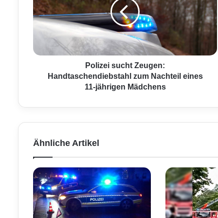
i
z
e
i
s
u
c
Polizei sucht Zeugen:
h
Handtaschendiebstahl zum Nachteil eines
t
11-jährigen Mädchens
Z
e
u
g
e
Ähnliche Artikel
n
:
H
a
n
d
t