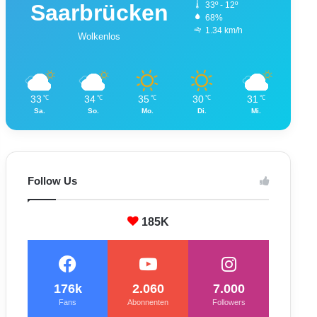
Saarbrücken
33º - 12º
68%
1.34 km/h
Wolkenlos
33
34
35
30
31
℃
℃
℃
℃
℃
Sa.
So.
Mo.
Di.
Mi.
Follow Us
185K
176k
2.060
7.000
Fans
Abonnenten
Followers