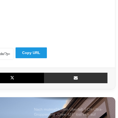
Auto überschlägt sich nach Kollision mit
Anhänger in Nohfelden
Mitten in der Nacht: Feuer erfasst
Mehrfamilienhaus in Saarlouis
Copy URL
Drittliga-Umfrage: Konkurrenz traut dem
FCS den Aufstieg nicht zu
X
Teile per E-Mail
Polizei bereitet Großeinsatz zum FCS-
Heimspiel gegen Essen vor – Camphauser
voll gesperrt
Nach mutmaßlichem Überfall: FCH-Ultra-
Gruppierung „Crew 424“ löst sich auf