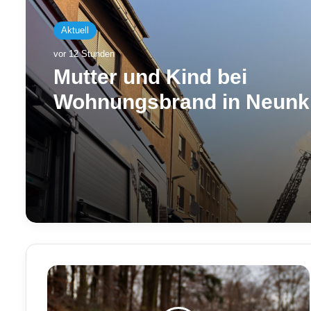
Aktuell
vor 12 Stunden
Mutter und Kind bei
Wohnungsbrand in Neunk
über Drehleiter gerettet
P
o
l