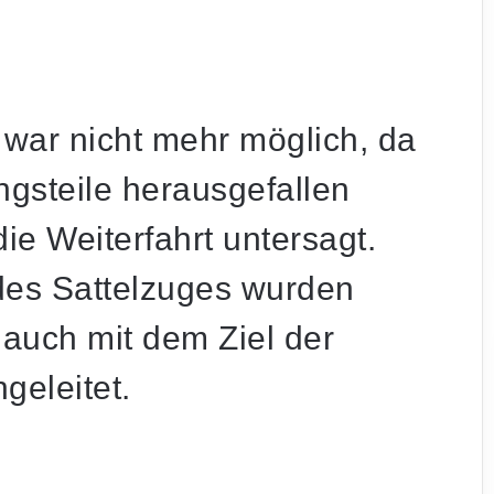
 war nicht mehr möglich, da
ngsteile herausgefallen
e Weiterfahrt untersagt.
des Sattelzuges wurden
auch mit dem Ziel der
eleitet.
Saarbrücken: 21-Jähriger seit Tagen
vermisst – Polizei bittet um Mithilfe